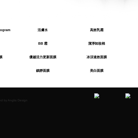
Program
活膚水
高效乳霜
BB 霜
潔淨卸妝棉
膜
優越活力更新面膜
冰涼速效面膜
鎮靜面膜
美白面膜
l Site
ed by
Anglia Design