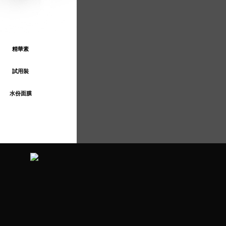
精華素
試用裝
水份面膜