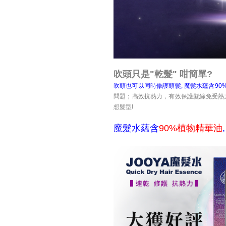
吹頭只是"乾髮" 咁簡單?
吹頭也可以同時修護頭髮, 魔髮水蘊含90
問題；高效抗熱力，有效保護髮絲免受熱
想髮型!
魔髮水蘊含
90%植物精華油