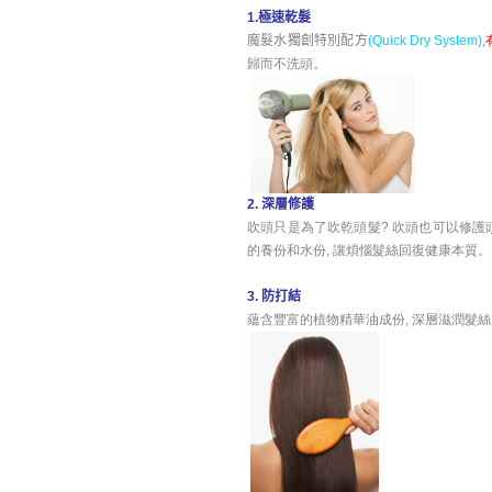
1.極速乾髮
魔髮水獨創特別配方
(Quick Dry System
)
,
歸而不洗頭。
2. 深層修護
吹頭只是為了吹乾頭髮? 吹頭也可以修護
的養份和水份, 讓煩惱髮絲回復健康本質。
3. 防打結
蘊含豐富的植物精華油成份, 深層滋潤髮絲,