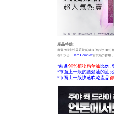
產品特點:
魔髮水獨創快乾系統
(Quick Dry Sys
養和水份；
Herb Complex
有抗熱力作用，
*蘊含
90%植物精華油
比例,
*市面上一般的護髮油的油
*
市面上一
般
快速吹乾產品
都