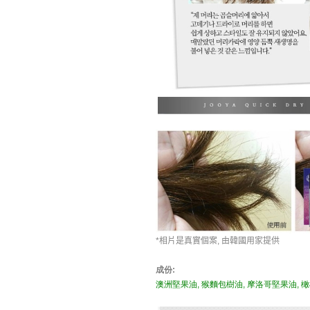
*相片是真實個案, 由韓國用家提供
成份:
澳洲堅果油, 猴麵包樹油, 摩洛哥堅果油, 橄欖