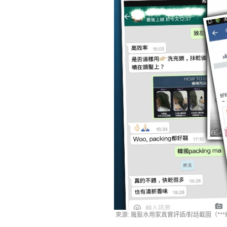
來源: 魔髮水用家真實評語/對話截圖（***