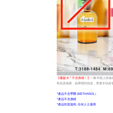
【魔髮水 * 不含酒精！】
一般市面上快速
乾枯及粗硬，如果噴到頭皮，更會令頭皮
*產品不含
甲醇
(METHANOL）
*產品不含
酒精
*產品性質溫和, 任何人士適用