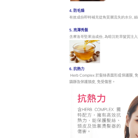
4. 防毛燥
有效成份即時補充從角質層流失的水分, 細
5. 亮澤秀髮
含摩洛哥堅果油成份, 為暗沉乾旱髮質注入
6. 抗熱力
Herb Complex 於髮絲表面形成保
鎮靜及保護頭皮, 免受傷害。