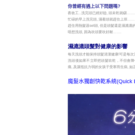
你曾經有遇上以下問題嗎?
夜收工...洗完頭已經好攰, 頭未乾就瞓…….
忙碌的早上洗完頭, 濕着頭就趕住上班……
趕住用熱髮器set頭,
但是
頭髮還是濕漉漉的
唔想洗頭
, 因
為吹頭要吹好耐…….
濕漉漉頭髮對健康的影響
每天洗頭才能保持頭髮清潔健康!可是每
洗頭後如果不立即把頭髮吹乾，不但會降
痛, 及讓抵抗力弱的女孩子受寒而生病, 
魔髮水獨創快乾系統(Quick Dr