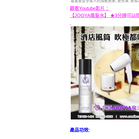
最重要是令
客人的頭髮更美
,
更亮澤, 更
觀看Youtube影片：
【JOOYA魔髮水】 ★3分鐘可以
產品功效: