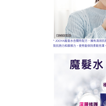
*
JOOYA魔髮水
含獨特配方
，擁有高效抗
對抗熱力和摩擦力，使秀髮保持柔軟亮澤