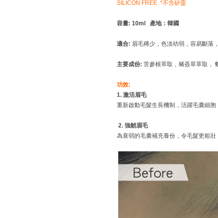
SILICON FREE *不
含
矽靈
容量: 10ml 產地：韓國
適合:
眉毛稀少，色淡幼弱，容易斷落
主要成份:
苦參根萃取，豨薟草萃取，
功效
:
1. 激活眉毛
重新啟動毛髮生長機制，活躍毛囊細胞
2. 強韌眉毛
為衰弱的毛囊補充養份，令毛髮更粗壯