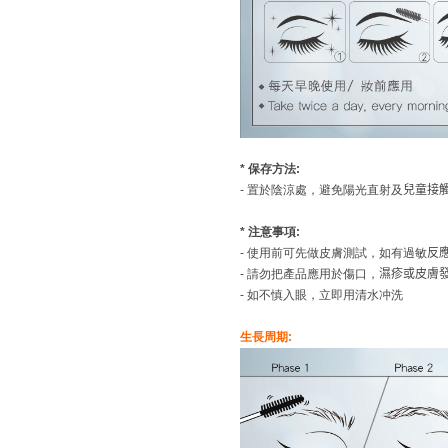
* 保存方法
:
- 置於陰涼處，避免陽光直射及
兒童接
* 注意事項
:
- 使用前可先做皮膚測試，如有過敏
反
- 請勿把產品應用於傷口，
濕疹或皮膚
- 如不慎入眼，立即用清水冲洗
生長周期: